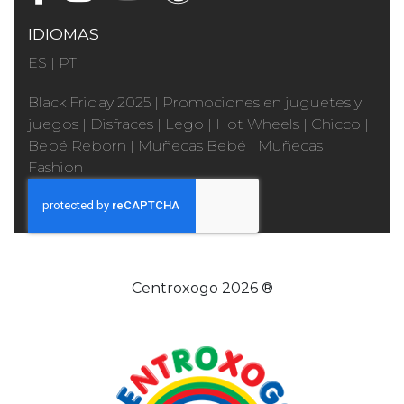
IDIOMAS
ES
|
PT
Black Friday 2025
|
Promociones en juguetes y
juegos
|
Disfraces
|
Lego
|
Hot Wheels
|
Chicco
|
Bebé Reborn
|
Muñecas Bebé
|
Muñecas
Fashion
Centroxogo 2026 ®