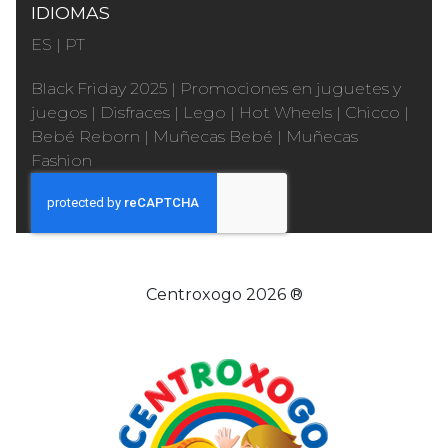
IDIOMAS
ES
|
PT
Black Friday 2025
|
Promociones en juguetes y
juegos
|
Disfraces
|
Lego
|
Hot Wheels
|
Chicco
|
Bebé Reborn
|
Muñecas Bebé
|
Muñecas
Fashion
Centroxogo 2026 ®