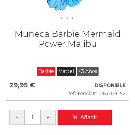
Muñeca Barbie Mermaid
Power Malibu
Barbie
Mattel
+3 Años
29,95 €
DISPONIBLE
Referencia
065HHG52
Añadir