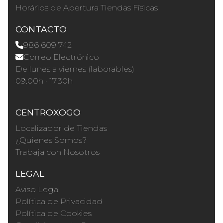
Horários de Apertura Tiendas Físicas
CONTACTO
986 609 742
Correo Electrónico
De lunes a viernes (laborables)
09.00h · 17.30h
CENTROXOGO
Localizador de Tiendas
¿Quienes Somos?
Trabaja con Nosotros
LEGAL
Aviso Legal
Política de Privacidad
Política de Cookies