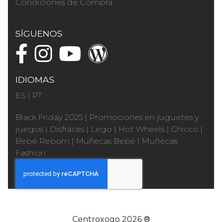
Condiciones de Compra
SÍGUENOS
IDIOMAS
ES
|
PT
Black Friday 2025
|
Promociones en juguetes y
juegos
|
Disfraces
|
Lego
|
Hot Wheels
|
Chicco
|
Bebé Reborn
|
Muñecas Bebé
|
Muñecas
Fashion
Centroxogo 2026 ®