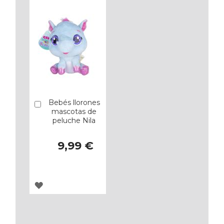
Bebés llorones
Añadir
mascotas de
peluche Nila
9,99 €
AGREGAR
A
LOS