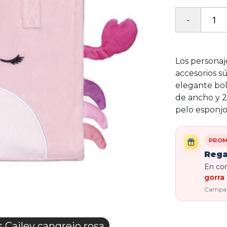
Los personaj
accesorios sú
elegante bol
de ancho y 2
pelo esponjo
PROM
Rega
En com
gorra 
Campaña
Cailey cangrejo rosa