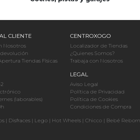
AL CLIENTE
CENTROXOGO
n Nosotros
Localizador de Tiendas
a devolución
¿Quienes Somos?
Apertura Tiendas Físicas
Trabaja con Nosotros
O
LEGAL
42
Aviso Legal
ctrónico
Política de Privacidad
ernes (laborables)
Política de Cookies
0h
Condiciones de Compra
os
|
Disfraces
|
Lego
|
Hot Wheels
|
Chicco
|
Bebé Rebor