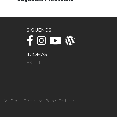
SÍGUENOS
IDIOMAS
ES
|
PT
n
|
Muñecas Bebé
|
Muñecas Fashion