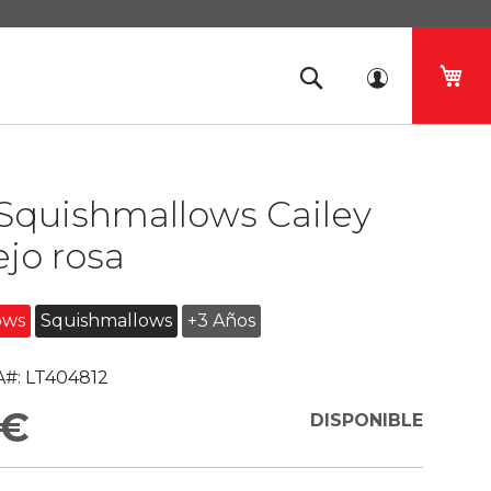
Mi 
Squishmallows Cailey
jo rosa
ows
Squishmallows
+3 Años
#:
LT404812
 €
DISPONIBLE