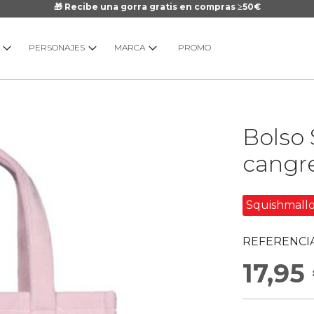
🎁 Recibe una gorra gratis en compras ≥50€
PERSONAJES
MARCA
PROMO
Saltar
Bolso 
al
comienzo
cangre
de
la
galería
Squishmall
de
imágenes
REFERENCIA
17,95