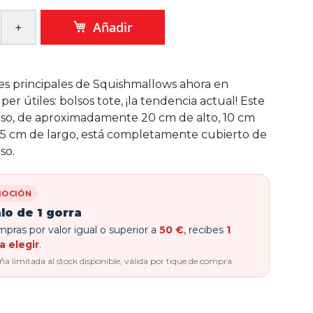
Añadir
es principales de Squishmallows ahora en
per útiles: bolsos tote, ¡la tendencia actual! Este
so, de aproximadamente 20 cm de alto, 10 cm
5 cm de largo, está completamente cubierto de
so.
OCIÓN
lo de 1 gorra
pras por valor igual o superior a
50 €
, recibes
1
a elegir
.
 limitada al stock disponible, válida por tique de compra.