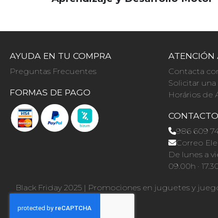
AYUDA EN TU COMPRA
ATENCIÓN 
Preguntas Frecuentes
Contacta co
Solicitar un
FORMAS DE PAGO
Horários de 
CONTACT
986 609 7
Correo Ele
De lunes a vi
09.00h · 17.3
Black Friday 2025
|
Promociones en juguetes y jueg