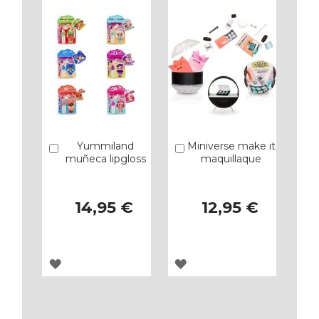
Yummiland
Miniverse make it
Añadir
Añadir
muñeca lipgloss
maquillaque
14,95 €
12,95 €
AGREGAR
AGREGAR
A
A
LOS
LOS