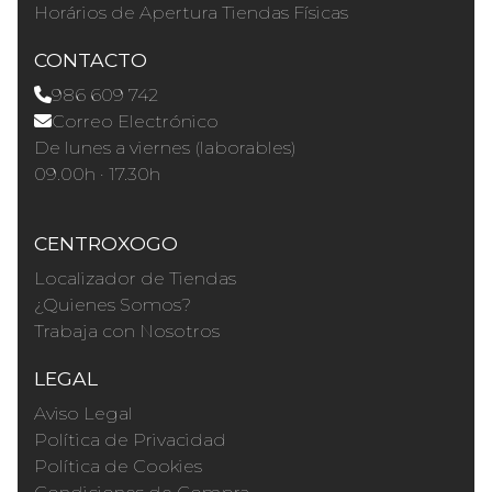
Horários de Apertura Tiendas Físicas
CONTACTO
986 609 742
Correo Electrónico
De lunes a viernes (laborables)
09.00h · 17.30h
CENTROXOGO
Localizador de Tiendas
¿Quienes Somos?
Trabaja con Nosotros
LEGAL
Aviso Legal
Política de Privacidad
Política de Cookies