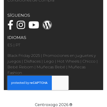
Condiciones de Compra
SÍGUENOS
IDIOMAS
ES
|
PT
Black Friday 2025
|
Promociones en juguetes y
juegos
|
Disfraces
|
Lego
|
Hot Wheels
|
Chicco
|
Bebé Reborn
|
Muñecas Bebé
|
Muñecas
Fashion
Centroxogo 2026 ®