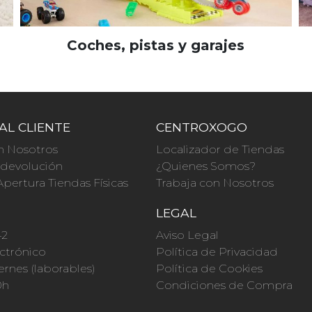
Coches, pistas y garajes
AL CLIENTE
CENTROXOGO
n Nosotros
Localizador de Tiendas
a devolución
¿Quienes Somos?
Apertura Tiendas Físicas
Trabaja con Nosotros
O
LEGAL
42
Aviso Legal
ctrónico
Política de Privacidad
ernes (laborables)
Política de Cookies
0h
Condiciones de Compra