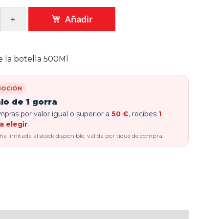
Añadir
 la botella 500Ml
OCIÓN
lo de 1 gorra
pras por valor igual o superior a
50 €
, recibes
1
a elegir
.
 limitada al stock disponible, válida por tique de compra.