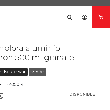
Mi 
mplora aluminio
on 500 ml granate
Kidseuroswan
+3 Años
#:
PK000141
€
DISPONIBLE