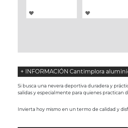
AGREGAR
AGREGAR
A
A
LOS
LOS
FAVORITOS
FAVORITOS
+ INFORMACIÓN Cantimplora alumini
Si busca una nevera deportiva duradera y práctic
salidas y especialmente para quienes practican 
Invierta hoy mismo en un termo de calidad y disf