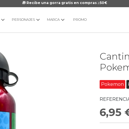
🎁 Recibe una gorra gratis en compras ≥50€
PERSONAJES
MARCA
PROMO
Saltar
Canti
al
comienzo
Pokem
de
la
galería
Pokemon
de
imágenes
REFERENCIA
6,95 