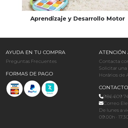
Aprendizaje y Desarrollo Motor
AYUDA EN TU COMPRA
ATENCIÓN 
Preguntas Frecuentes
Contacta co
Solicitar un
FORMAS DE PAGO
Horários de 
CONTACT
986 609 7
Correo Ele
De lunes a vi
09.00h · 17.3