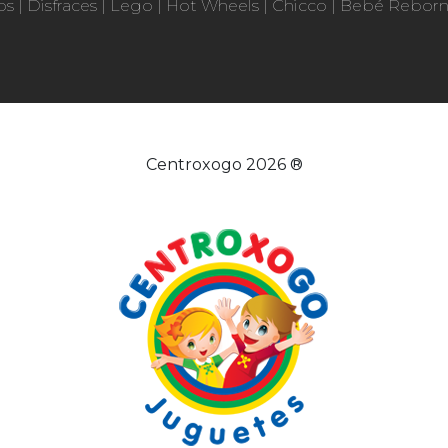
os
|
Disfraces
|
Lego
|
Hot Wheels
|
Chicco
|
Bebé Rebor
Centroxogo 2026 ®