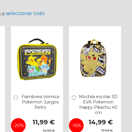
seleccionar todo
a o
Fiambrera térmica
Mochila escolar 3D
Añadir
Añadir
Pokemon Juegos
EVA Pokemon
Retro
Happy Pikachu 40
cm
Precio
Precio
11,99 €
14,99 €
especial
especial
-20%
-16%
14,95 €
17,95 €