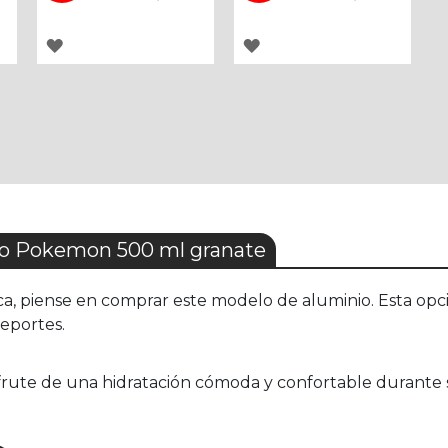
AGREGAR
AGREGAR
A
A
LOS
LOS
FAVORITOS
FAVORITOS
o Pokemon 500 ml granate
a, piense en comprar este modelo de aluminio. Esta opción
deportes.
rute de una hidratación cómoda y confortable durante su