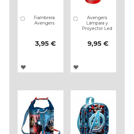
Fiambrera
Avengers
Añadir
Añadir
Avengers
Lámpara y
Proyector Led
3,95 €
9,95 €
AGREGAR
AGREGAR
A
A
LOS
LOS
FAVORITOS
FAVORITOS