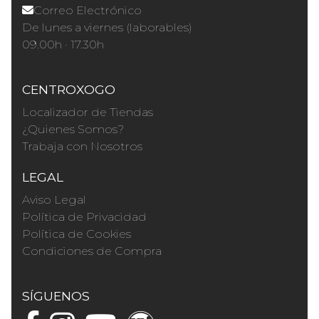
Correo Electrónico
De lunes a viernes (laborables)
09.00h · 17.30h
CENTROXOGO
Localizador de Tiendas
¿Quienes Somos?
Trabaja con Nosotros
LEGAL
Aviso Legal
Política de Privacidad
Política de Cookies
Condiciones de Compra
SÍGUENOS