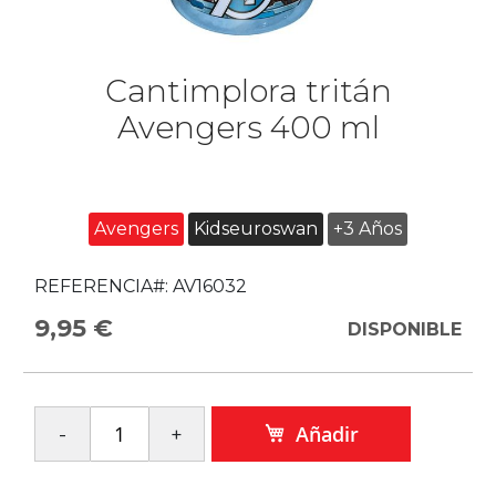
Cantimplora tritán
Avengers 400 ml
Avengers
Kidseuroswan
+3 Años
REFERENCIA#:
AV16032
9,95 €
DISPONIBLE
Añadir