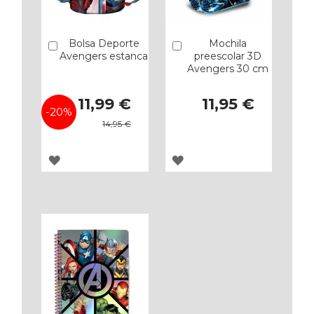
Bolsa Deporte
Mochila
Añadir
Añadir
Avengers estanca
preescolar 3D
Avengers 30 cm
Precio
11,99 €
11,95 €
especial
-20%
14,95 €
AGREGAR
AGREGAR
A
A
LOS
LOS
FAVORITOS
FAVORITOS