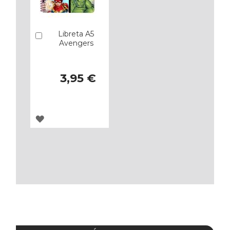
Libreta A5
Añadir
Avengers
3,95 €
AGREGAR
A
LOS
FAVORITOS