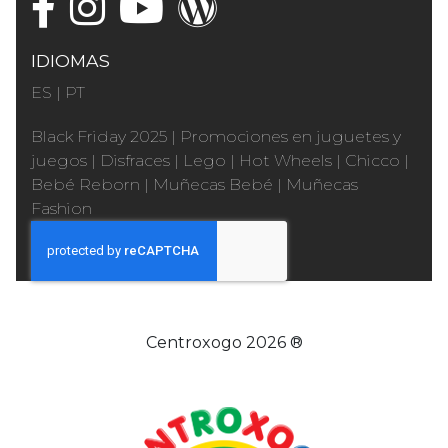
IDIOMAS
ES
|
PT
Black Friday 2025
|
Promociones en juguetes y
juegos
|
Disfraces
|
Lego
|
Hot Wheels
|
Chicco
|
Bebé Reborn
|
Muñecas Bebé
|
Muñecas
Fashion
Centroxogo 2026 ®