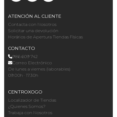
ATENCIÓN AL CLIENTE
Contacta con Nosotros
Solicitar una devolución
Horários de Apertura Tiendas Físicas
CONTACTO
986 609 742
Correo Electrónico
De lunes a viernes (laborables)
09.00h · 17.30h
CENTROXOGO
Localizador de Tiendas
¿Quienes Somos?
Trabaja con Nosotros