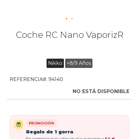
Coche RC Nano VaporizR
Nikko
+8/9 Años
REFERENCIA#:
94140
NO ESTÁ DISPONIBLE
PROMOCIÓN
Regalo de 1 gorra
En compras por valor igual o superior a
50 €
,