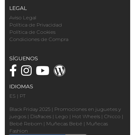
LEGAL
Aviso Legal
Política de Privacidad
Política de Cookies
Condiciones de Compra
SÍGUENOS
IDIOMAS
ES
|
PT
Black Friday 2025
|
Promociones en juguetes y
juegos
|
Disfraces
|
Lego
|
Hot Wheels
|
Chicco
|
Bebé Reborn
|
Muñecas Bebé
|
Muñecas
Fashion