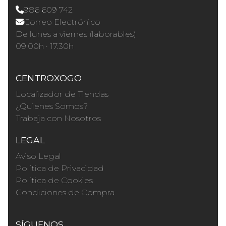
986 609 742
Correo Electrónico
De lunes a viernes (laborables)
09.00h · 17.30h
CENTROXOGO
Localizador de Tiendas
¿Quienes Somos?
Trabaja con Nosotros
LEGAL
Aviso Legal
Política de Privacidad
Política de Cookies
Condiciones de Compra
SÍGUENOS