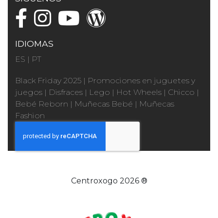
IDIOMAS
ES
|
PT
Black Friday 2025
|
Promociones en juguetes y
juegos
|
Disfraces
|
Lego
|
Hot Wheels
|
Chicco
|
Bebé Reborn
|
Muñecas Bebé
|
Muñecas
Fashion
Centroxogo 2026 ®