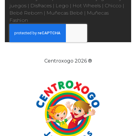
juegos
|
Disfraces
|
Lego
|
Hot Wheels
|
Chicco
|
Bebé Reborn
|
Muñecas Bebé
|
Muñecas
Fashion
Centroxogo 2026 ®