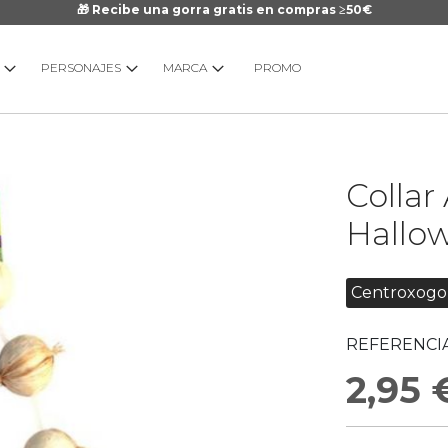
🎁 Recibe una gorra gratis en compras ≥50€
PERSONAJES
MARCA
PROMO
Saltar
Collar
al
comienzo
Hallo
de
la
galería
Centroxogo
de
imágenes
REFERENCIA
2,95 