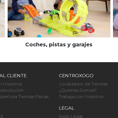
Coches, pistas y garajes
AL CLIENTE
CENTROXOGO
n Nosotros
Localizador de Tiendas
a devolución
¿Quienes Somos?
Apertura Tiendas Físicas
Trabaja con Nosotros
O
LEGAL
42
Aviso Legal