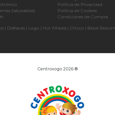
ctrónico
Política de Privacidad
ernes (laborables)
Política de Cookies
0h
Condiciones de Compra
os
|
Disfraces
|
Lego
|
Hot Wheels
|
Chicco
|
Bebé Rebor
Centroxogo 2026 ®