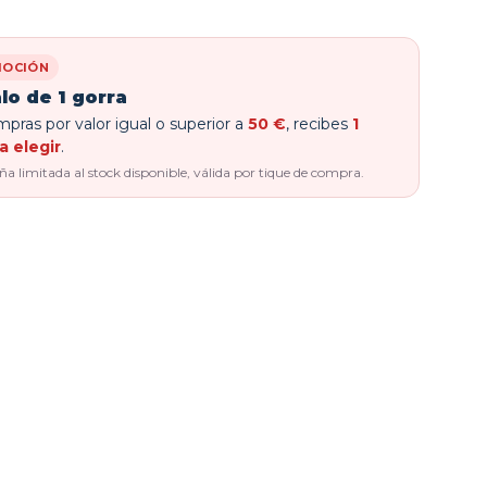
OCIÓN
lo de 1 gorra
pras por valor igual o superior a
50 €
, recibes
1
a elegir
.
 limitada al stock disponible, válida por tique de compra.