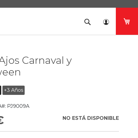
Mi 
 Ajos Carnaval y
ween
+3 Años
#:
PJ9009A
€
NO ESTÁ DISPONIBLE