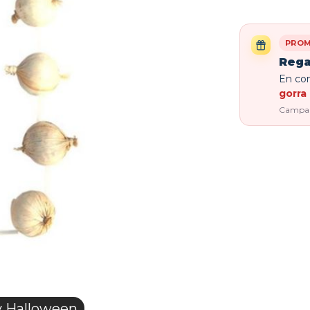
PROM
Rega
En com
gorra 
Campaña
y Halloween