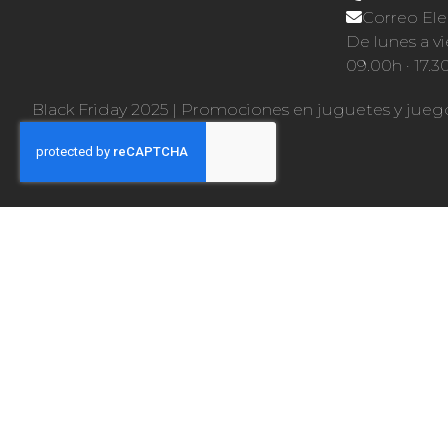
Correo Ele
De lunes a vi
09.00h · 17.3
Black Friday 2025
|
Promociones en juguetes y jueg