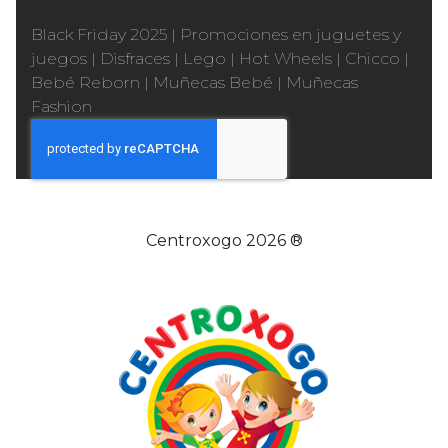
Black Friday 2025
|
Promociones en juguetes y
juegos
|
Disfraces
|
Lego
|
Hot Wheels
|
Chicco
|
Bebé Reborn
|
Muñecas Bebé
|
Muñecas
Fashion
Centroxogo 2026 ®