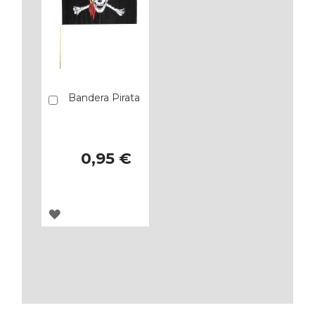
Bandera Pirata
Añadir
0,95 €
AGREGAR
A
LOS
FAVORITOS