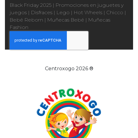
Black Friday 2025
|
Promociones en juguetes y
juegos
|
Disfraces
|
Lego
|
Hot Wheels
|
Chicco
|
Bebé Reborn
|
Muñecas Bebé
|
Muñecas
Fashion
Centroxogo 2026 ®