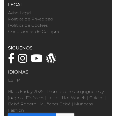
LEGAL
Aviso Legal
Política de Privacidad
Política de Cookies
Condiciones de Compra
SÍGUENOS
IDIOMAS
ES
|
PT
Black Friday 2025
|
Promociones en juguetes y
juegos
|
Disfraces
|
Lego
|
Hot Wheels
|
Chicco
|
Bebé Reborn
|
Muñecas Bebé
|
Muñecas
Fashion