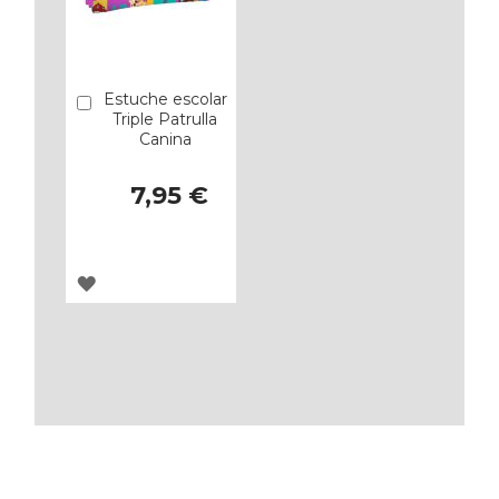
Estuche escolar
Añadir
Triple Patrulla
Canina
7,95 €
AGREGAR
A
LOS
FAVORITOS