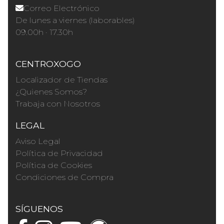
Correo Electrónico
De lunes a viernes (laborables)
09.00h · 17.30h
CENTROXOGO
Localizador de Tiendas
¿Quienes Somos?
Trabaja con Nosotros
LEGAL
Aviso Legal
Política de Privacidad
Política de Cookies
Condiciones de Compra
SÍGUENOS