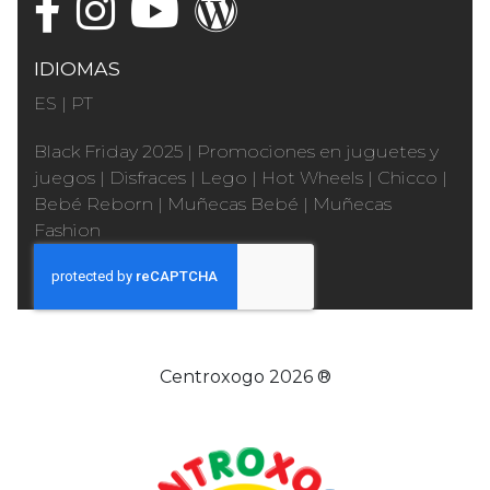
IDIOMAS
ES
|
PT
Black Friday 2025
|
Promociones en juguetes y
juegos
|
Disfraces
|
Lego
|
Hot Wheels
|
Chicco
|
Bebé Reborn
|
Muñecas Bebé
|
Muñecas
Fashion
Centroxogo 2026 ®