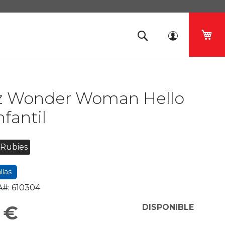
Mi 
az Wonder Woman Hello
nfantil
Rubies
llas
#:
610304
 €
DISPONIBLE