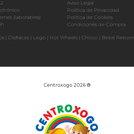
42
Aviso Legal
ctrónico
Política de Privacidad
ernes (laborables)
Política de Cookies
0h
Condiciones de Compra
os
|
Disfraces
|
Lego
|
Hot Wheels
|
Chicco
|
Bebé Rebor
Centroxogo 2026 ®