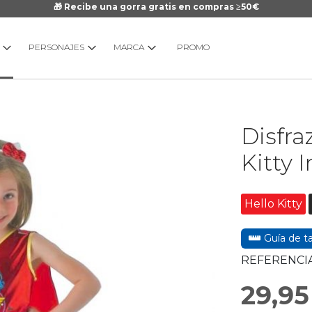
🎁 Recibe una gorra gratis en compras ≥50€
PERSONAJES
MARCA
PROMO
Saltar
Disfr
al
comienzo
Kitty I
de
la
galería
Hello Kitty
de
imágenes
Guía de ta
REFERENCIA
29,95