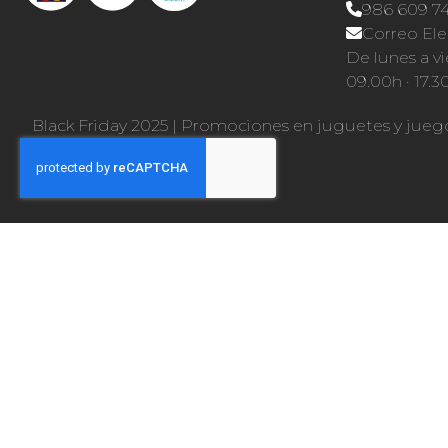
986 609 7
Correo Ele
De lunes a vi
09.00h · 17.3
Black Friday 2025
|
Promociones en juguetes y jueg