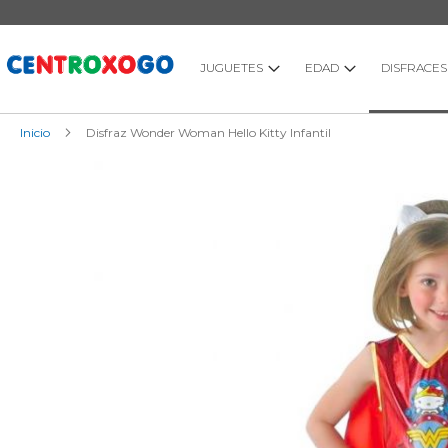
Ir
al
contenido
JUGUETES
EDAD
DISFRACES
Inicio
Disfraz Wonder Woman Hello Kitty Infantil
Saltar
al
final
de
la
galería
de
imágenes