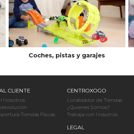
Coches, pistas y garajes
AL CLIENTE
CENTROXOGO
n Nosotros
Localizador de Tiendas
a devolución
¿Quienes Somos?
Apertura Tiendas Físicas
Trabaja con Nosotros
O
LEGAL