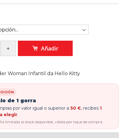
Añadir
er Woman Infantil da Hello Kitty
OCIÓN
lo de 1 gorra
pras por valor igual o superior a
50 €
, recibes
1
a elegir
.
 limitada al stock disponible, válida por tique de compra.