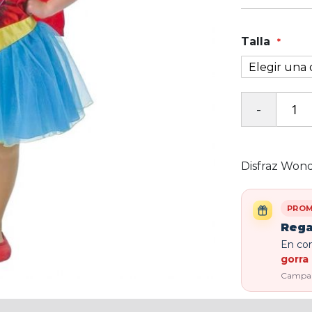
Talla
Disfraz Wond
PROM
Rega
En com
gorra 
Campaña