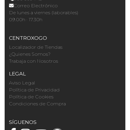
Correo Electrónico
De lunes a viernes (laborables)
09.00h · 17.30h
CENTROXOGO
Localizador de Tiendas
¿Quienes Somos?
Trabaja con Nosotros
LEGAL
Aviso Legal
Política de Privacidad
Política de Cookies
Condiciones de Compra
SÍGUENOS