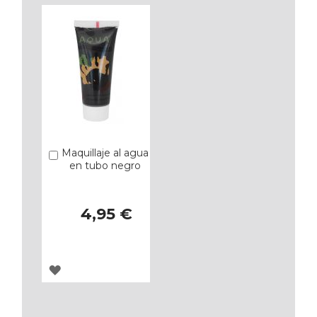
Maquillaje al agua
Añadir
en tubo negro
4,95 €
AGREGAR
A