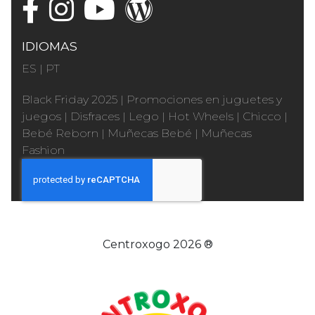
IDIOMAS
ES
|
PT
Black Friday 2025
|
Promociones en juguetes y
juegos
|
Disfraces
|
Lego
|
Hot Wheels
|
Chicco
|
Bebé Reborn
|
Muñecas Bebé
|
Muñecas
Fashion
Centroxogo 2026 ®