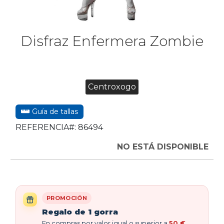
Disfraz Enfermera Zombie
Centroxogo
Guía de tallas
REFERENCIA#:
86494
NO ESTÁ DISPONIBLE
PROMOCIÓN
Regalo de 1 gorra
En compras por valor igual o superior a
50 €
,