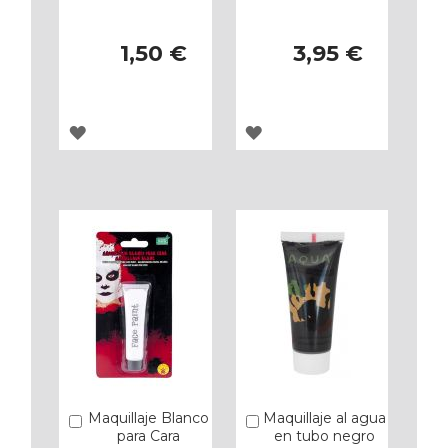
1,50 €
3,95 €
AGREGAR
AGREGAR
A
A
LOS
LOS
FAVORITOS
FAVORITOS
Maquillaje Blanco
Maquillaje al agua
Añadir
Añadir
para Cara
en tubo negro