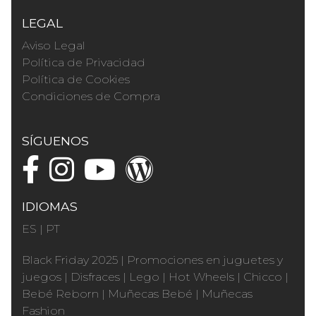
LEGAL
Aviso Legal
Política de Privacidad
Política de Cookies
Condiciones de Compra
SÍGUENOS
IDIOMAS
ES
|
PT
Black Friday 2025
|
Promociones en juguetes y
juegos
|
Disfraces
|
Lego
|
Hot Wheels
|
Chicco
|
Bebé Reborn
|
Muñecas Bebé
|
Muñecas
Fashion