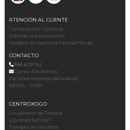
ATENCIÓN AL CLIENTE
Contacta con Nosotros
Solicitar una devolución
Horários de Apertura Tiendas Físicas
CONTACTO
986 609 742
Correo Electrónico
De lunes a viernes (laborables)
09.00h · 17.30h
CENTROXOGO
Localizador de Tiendas
¿Quienes Somos?
Trabaja con Nosotros