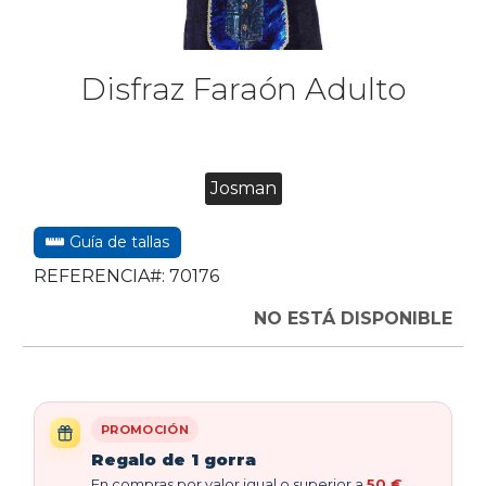
Disfraz Faraón Adulto
Josman
Guía de tallas
REFERENCIA#:
70176
NO ESTÁ DISPONIBLE
PROMOCIÓN
Regalo de 1 gorra
En compras por valor igual o superior a
50 €
,