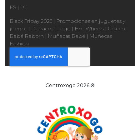
ES
|
PT
Black Friday 2025
|
Promociones en juguetes y
juegos
|
Disfraces
|
Lego
|
Hot Wheels
|
Chicco
|
Bebé Reborn
|
Muñecas Bebé
|
Muñecas
Fashion
Centroxogo 2026 ®