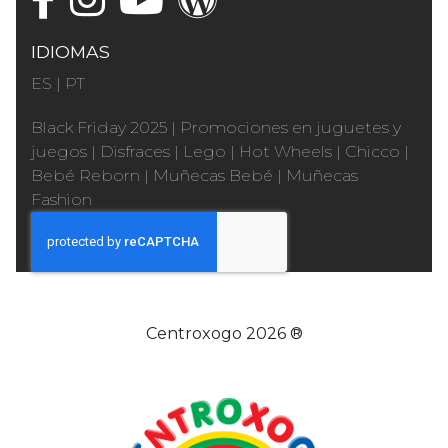
IDIOMAS
ES
|
PT
Black Friday 2025
|
Promociones en juguetes y
juegos
|
Disfraces
|
Lego
|
Hot Wheels
|
Chicco
|
Bebé Reborn
|
Muñecas Bebé
|
Muñecas
Fashion
Centroxogo 2026 ®