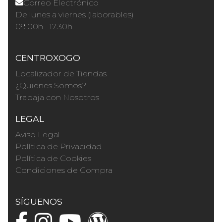
Correo Electrónico
De lunes a viernes (laborables)
09.00h · 17.30h
CENTROXOGO
Localizador de Tiendas
¿Quienes Somos?
Trabaja con Nosotros
LEGAL
Aviso Legal
Política de Privacidad
Política de Cookies
Condiciones de Compra
SÍGUENOS