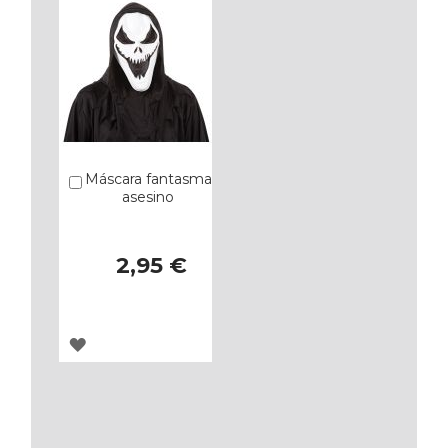
Máscara fantasma
Añadir
asesino
2,95 €
AGREGAR
A
LOS