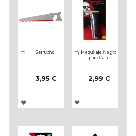
Serrucho
Maquillaje Negro
Añadir
Añadir
para Cara
3,95 €
2,99 €
AGREGAR
AGREGAR
A
A
LOS
LOS
FAVORITOS
FAVORITOS