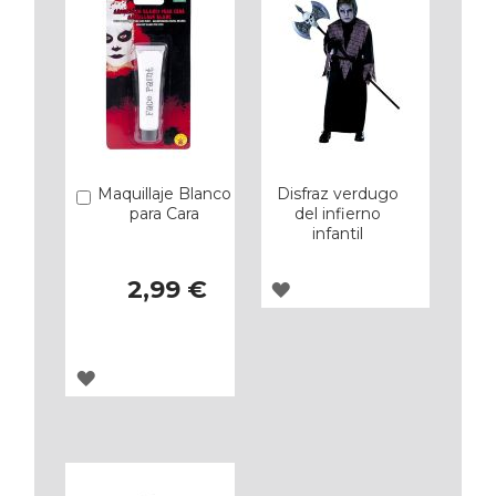
Maquillaje Blanco
Disfraz verdugo
Añadir
para Cara
del infierno
infantil
2,99 €
AGREGAR
A
LOS
AGREGAR
FAVORITOS
A
LOS
FAVORITOS