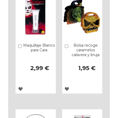
Maquillaje Blanco
Bolsa recoge
Añadir
Añadir
para Cara
caramelos
calavera y bruja
2,99 €
1,95 €
AGREGAR
AGREGAR
A
A
LOS
LOS
FAVORITOS
FAVORITOS