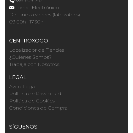
986 609 742
Correo Electrónico
De lunes a viernes (laborables)
09.00h · 17.30h
CENTROXOGO
Localizador de Tiendas
¿Quienes Somos?
Trabaja con Nosotros
LEGAL
Aviso Legal
Política de Privacidad
Política de Cookies
Condiciones de Compra
SÍGUENOS