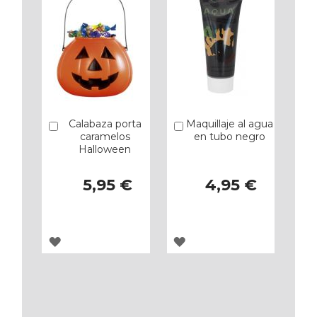
Calabaza porta
Maquillaje al agua
Añadir
Añadir
caramelos
en tubo negro
Halloween
5,95 €
4,95 €
AGREGAR
AGREGAR
A
A
LOS
LOS
FAVORITOS
FAVORITOS