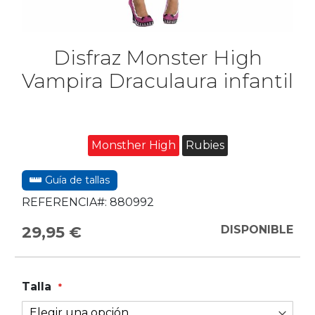
Disfraz Monster High
Vampira Draculaura infantil
Monsther High
Rubies
Guía de tallas
REFERENCIA#:
880992
29,95 €
DISPONIBLE
Talla