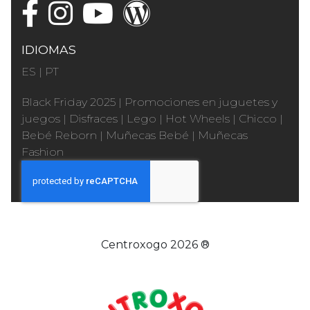
IDIOMAS
ES
|
PT
Black Friday 2025
|
Promociones en juguetes y
juegos
|
Disfraces
|
Lego
|
Hot Wheels
|
Chicco
|
Bebé Reborn
|
Muñecas Bebé
|
Muñecas
Fashion
Centroxogo 2026 ®