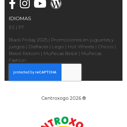
IDIOMAS
ES
|
PT
Black Friday 2025
|
Promociones en juguetes y
juegos
|
Disfraces
|
Lego
|
Hot Wheels
|
Chicco
|
Bebé Reborn
|
Muñecas Bebé
|
Muñecas
Fashion
Centroxogo 2026 ®