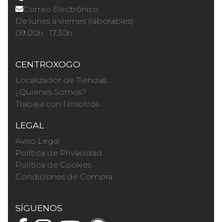
Correo Electrónico
De lunes a viernes (laborables)
09.00h · 17.30h
CENTROXOGO
Localizador de Tiendas
¿Quienes Somos?
Trabaja con Nosotros
LEGAL
Aviso Legal
Política de Privacidad
Política de Cookies
Condiciones de Compra
SÍGUENOS