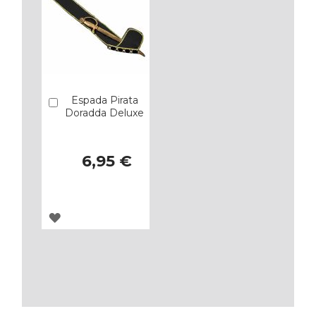
Espada Pirata
Añadir
Doradda Deluxe
6,95 €
AGREGAR
A
LOS
FAVORITOS