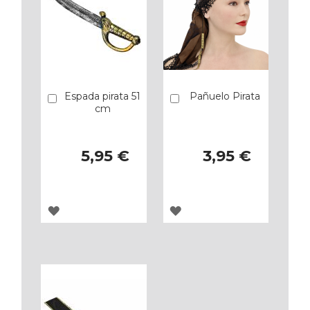
Espada pirata 51
Pañuelo Pirata
Añadir
Añadir
cm
5,95 €
3,95 €
AGREGAR
AGREGAR
A
A
LOS
LOS
FAVORITOS
FAVORITOS