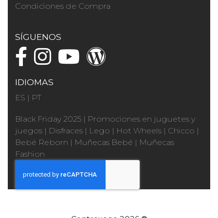
Condiciones de Compra
SÍGUENOS
IDIOMAS
ES
|
PT
Black Friday 2025
|
Promociones en juguetes y
juegos
|
Disfraces
|
Lego
|
Hot Wheels
|
Chicco
|
Bebé Reborn
|
Muñecas Bebé
|
Muñecas
Fashion