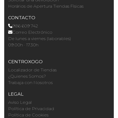
Horários de Apertura Tiendas Físicas
CONTACTO
986 609 742
Correo Electrónico
De lunes a viernes (laborables)
09.00h · 17.30h
CENTROXOGO
Localizador de Tiendas
¿Quienes Somos?
Trabaja con Nosotros
LEGAL
Aviso Legal
Política de Privacidad
Política de Cookies