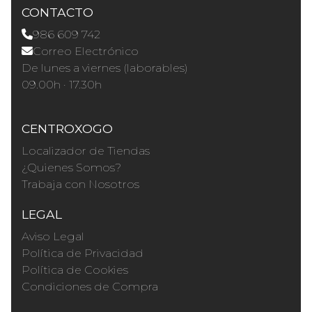
CONTACTO
986 609 742
Correo Electrónico
De lunes a viernes (laborables)
09.00h · 17.30h
CENTROXOGO
Localizador de Tiendas
¿Quienes Somos?
Trabaja con Nosotros
LEGAL
Aviso Legal
Política de Privacidad
Política de Cookies
Condiciones de Compra