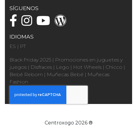
SÍGUENOS
IDIOMAS
ES
|
PT
Black Friday 2025
|
Promociones en juguetes y
juegos
|
Disfraces
|
Lego
|
Hot Wheels
|
Chicco
|
Bebé Reborn
|
Muñecas Bebé
|
Muñecas
Fashion
Centroxogo 2026 ®