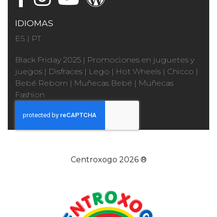
IDIOMAS
ES
|
PT
Black Friday 2025
|
Promociones en juguetes y
juegos
|
Disfraces
|
Lego
|
Hot Wheels
|
Chicco
|
Bebé Reborn
|
Muñecas Bebé
|
Muñecas
Fashion
Centroxogo 2026 ®