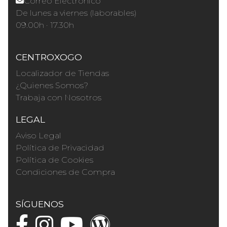
Correo Electrónico
De lunes a viernes (laborables)
09.00h · 17.30h
CENTROXOGO
Localizador de Tiendas
¿Quienes Somos?
Trabaja con Nosotros
LEGAL
Aviso Legal
Política de Privacidad
Política de Cookies
Condiciones de Compra
SÍGUENOS