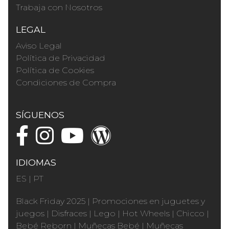
Trabaja con Nosotros
LEGAL
Aviso Legal
Política de Privacidad
Política de Cookies
Condiciones de Compra
SÍGUENOS
IDIOMAS
ES
|
PT
Black Friday 2025
|
Promociones en juguetes y
juegos
|
Disfraces
|
Lego
|
Hot Wheels
|
Chicco
|
Bebé Reborn
|
Muñecas Bebé
|
Muñecas