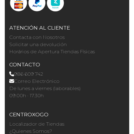
ATENCIÓN AL CLIENTE
Contacta con Nosotros
Solicitar una devolución
Horários de Apertura Tiendas Físicas
CONTACTO
986 609 742
Correo Electrónico
De lunes a viernes (laborables)
09.00h · 17.30h
CENTROXOGO
Localizador de Tiendas
¿Quienes Somos?