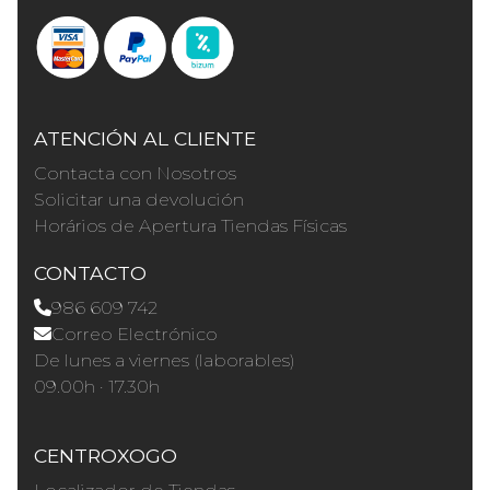
ATENCIÓN AL CLIENTE
Contacta con Nosotros
Solicitar una devolución
Horários de Apertura Tiendas Físicas
CONTACTO
986 609 742
Correo Electrónico
De lunes a viernes (laborables)
09.00h · 17.30h
CENTROXOGO