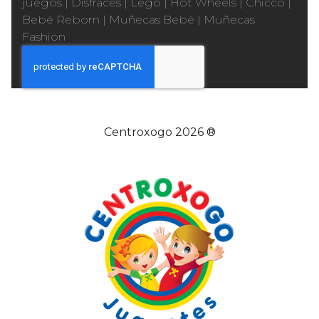
juegos
|
Disfraces
|
Lego
|
Hot Wheels
|
Chicco
|
Bebé Reborn
|
Muñecas Bebé
|
Muñecas
Fashion
Centroxogo 2026 ®