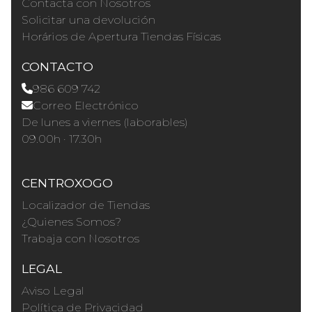
Contacta con Nosotros
Solicitar una devolución
Horários de Apertura Tiendas Físicas
CONTACTO
986 609 742
Correo Electrónico
De lunes a viernes (laborables)
09.00h · 17.30h
CENTROXOGO
Localizador de Tiendas
¿Quienes Somos?
Trabaja con Nosotros
LEGAL
Aviso Legal
Política de Privacidad