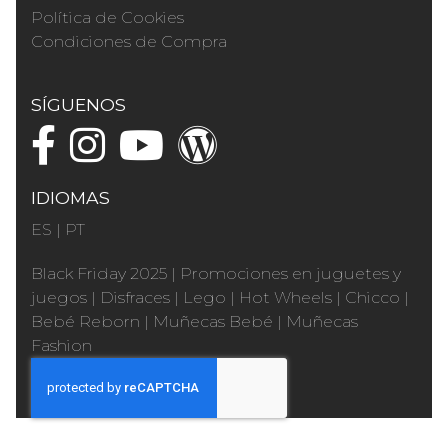
Política de Cookies
Condiciones de Compra
SÍGUENOS
IDIOMAS
ES
|
PT
Black Friday 2025
|
Promociones en juguetes y
juegos
|
Disfraces
|
Lego
|
Hot Wheels
|
Chicco
|
Bebé Reborn
|
Muñecas Bebé
|
Muñecas
Fashion