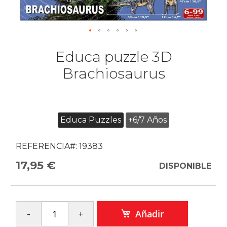
Educa puzzle 3D
Brachiosaurus
Educa Puzzles
+6/7 Años
REFERENCIA#:
19383
17,95 €
DISPONIBLE
Añadir