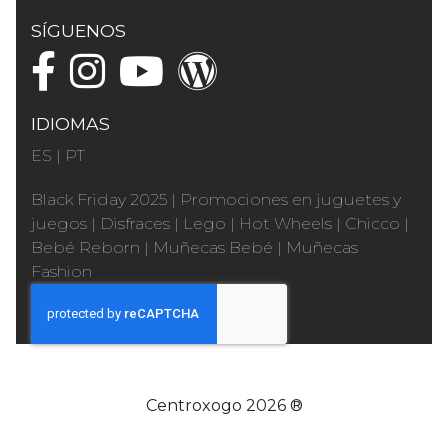
SÍGUENOS
IDIOMAS
ES
|
PT
Black Friday 2025
|
Promociones en juguetes y
juegos
|
Disfraces
|
Lego
|
Hot Wheels
|
Chicco
|
Bebé Reborn
|
Muñecas Bebé
|
Muñecas
Fashion
Centroxogo 2026 ®