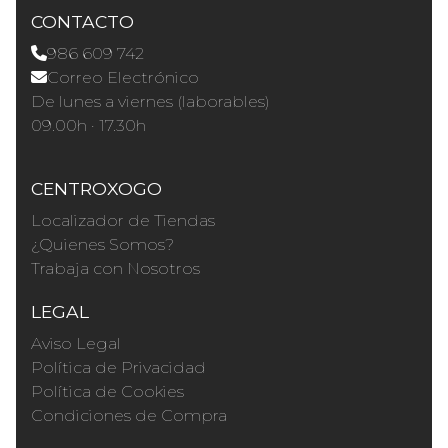
CONTACTO
986 609 742
Correo Electrónico
De lunes a viernes (laborables)
09.00h · 17.30h
CENTROXOGO
Localizador de Tiendas
¿Quienes Somos?
Trabaja con Nosotros
LEGAL
Aviso Legal
Política de Privacidad
Política de Cookies
Condiciones de Compra