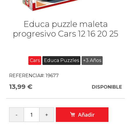
Educa puzzle maleta
progresivo Cars 12 16 20 25
Cars
Educa Puzzles
+3 Años
REFERENCIA#:
19677
13,99 €
DISPONIBLE
Añadir