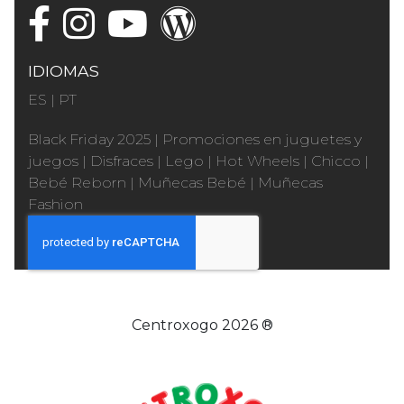
IDIOMAS
ES
|
PT
Black Friday 2025
|
Promociones en juguetes y
juegos
|
Disfraces
|
Lego
|
Hot Wheels
|
Chicco
|
Bebé Reborn
|
Muñecas Bebé
|
Muñecas
Fashion
Centroxogo 2026 ®