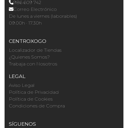
986 609 742
Correo Electrónico
De lunes a viernes (laborables)
09.00h · 17.30h
CENTROXOGO
Localizador de Tiendas
¿Quienes Somos?
Trabaja con Nosotros
LEGAL
Aviso Legal
Política de Privacidad
Política de Cookies
Condiciones de Compra
SÍGUENOS