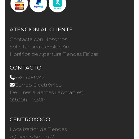
ATENCIÓN AL CLIENTE
Contacta con Nosotros
Solicitar una devolución
Horários de Apertura Tiendas Físicas
CONTACTO
986 609 742
Correo Electrónico
De lunes a viernes (laborables)
09.00h · 17.30h
CENTROXOGO
Localizador de Tiendas
¿Quienes Somos?