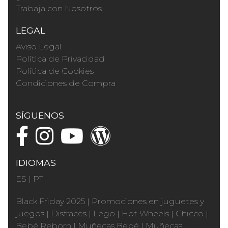
Trabaja con Nosotros
LEGAL
Aviso Legal
Política de Privacidad
Política de Cookies
Condiciones de Compra
SÍGUENOS
IDIOMAS
ES
|
PT
Black Friday 2025
|
Promociones en juguetes y
juegos
|
Disfraces
|
Lego
|
Hot Wheels
|
Chicco
|
Bebé Reborn
|
Muñecas Bebé
|
Muñecas