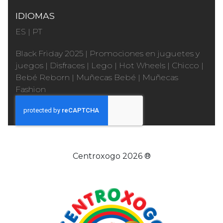
IDIOMAS
ES
|
PT
Black Friday 2025
|
Promociones en juguetes y
juegos
|
Disfraces
|
Lego
|
Hot Wheels
|
Chicco
|
Bebé Reborn
|
Muñecas Bebé
|
Muñecas
Fashion
Centroxogo 2026 ®