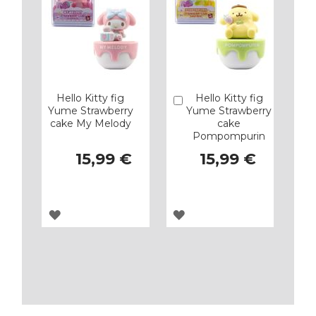
Hello Kitty fig
Hello Kitty fig
Añadir
Yume Strawberry
Yume Strawberry
cake My Melody
cake
Pompompurin
15,99 €
15,99 €
AGREGAR
AGREGAR
A
A
LOS
LOS
FAVORITOS
FAVORITOS