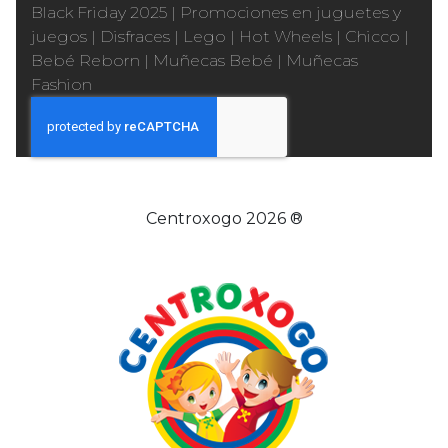
Black Friday 2025
|
Promociones en juguetes y
juegos
|
Disfraces
|
Lego
|
Hot Wheels
|
Chicco
|
Bebé Reborn
|
Muñecas Bebé
|
Muñecas
Fashion
Centroxogo 2026 ®