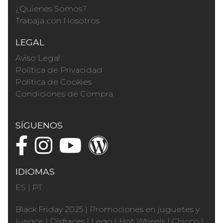
¿Quienes Somos?
Trabaja con Nosotros
LEGAL
Aviso Legal
Política de Privacidad
Política de Cookies
Condiciones de Compra
SÍGUENOS
IDIOMAS
ES
|
PT
Black Friday 2025
|
Promociones en juguetes y
juegos
|
Disfraces
|
Lego
|
Hot Wheels
|
Chicco
|