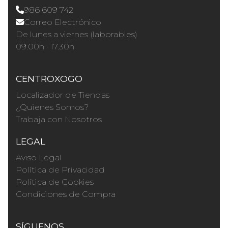
986 609 742
Correo Electrónico
De lunes a viernes (laborables)
09.00h · 17.30h
CENTROXOGO
Localizador de Tiendas
¿Quienes Somos?
Trabaja con Nosotros
LEGAL
Aviso Legal
Política de Privacidad
Política de Cookies
Condiciones de Compra
SÍGUENOS