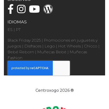
IDIOMAS
ES
|
PT
Black Friday 2025
|
Promociones en juguetes y
juegos
|
Disfraces
|
Lego
|
Hot Wheels
|
Chicco
|
Bebé Reborn
|
Muñecas Bebé
|
Muñecas
Fashion
Centroxogo 2026 ®