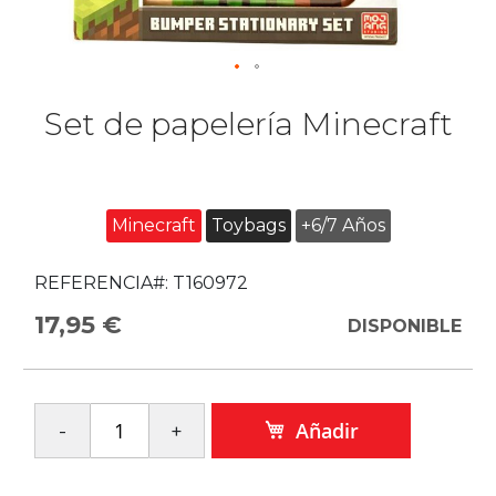
Set de papelería Minecraft
Minecraft
Toybags
+6/7 Años
REFERENCIA#:
T160972
17,95 €
DISPONIBLE
Añadir