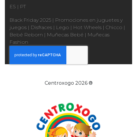
ES
|
PT
Black Friday 2025
|
Promociones en juguetes y
juegos
|
Disfraces
|
Lego
|
Hot Wheels
|
Chicco
|
Bebé Reborn
|
Muñecas Bebé
|
Muñecas
Fashion
Centroxogo 2026 ®