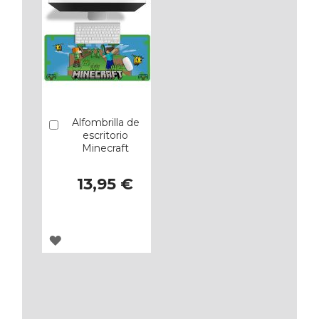
Alfombrilla de
Añadir
escritorio
Minecraft
13,95 €
AGREGAR
A
LOS
FAVORITOS