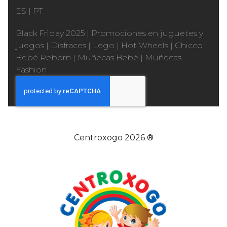
ES
|
PT
Black Friday 2025
|
Promociones en juguetes y
juegos
|
Disfraces
|
Lego
|
Hot Wheels
|
Chicco
|
Bebé Reborn
|
Muñecas Bebé
|
Muñecas
Fashion
Centroxogo 2026 ®