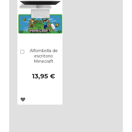
Alfombrilla de
Añadir
escritorio
Minecraft
13,95 €
AGREGAR
A
LOS
FAVORITOS