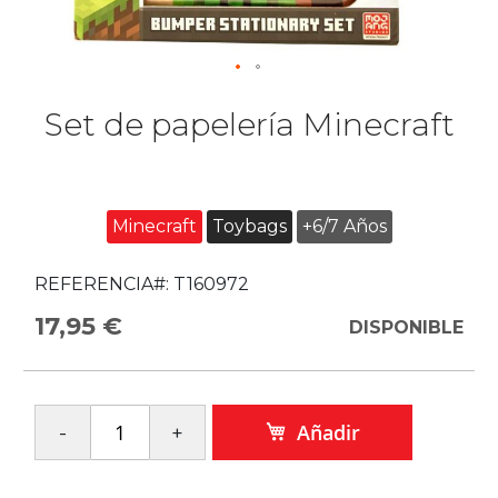
Set de papelería Minecraft
Minecraft
Toybags
+6/7 Años
REFERENCIA#:
T160972
17,95 €
DISPONIBLE
Añadir