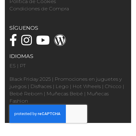
Política de Cookies
Condiciones de Compra
SÍGUENOS
IDIOMAS
ES
|
PT
Black Friday 2025
|
Promociones en juguetes y
juegos
|
Disfraces
|
Lego
|
Hot Wheels
|
Chicco
|
Bebé Reborn
|
Muñecas Bebé
|
Muñecas
Fashion