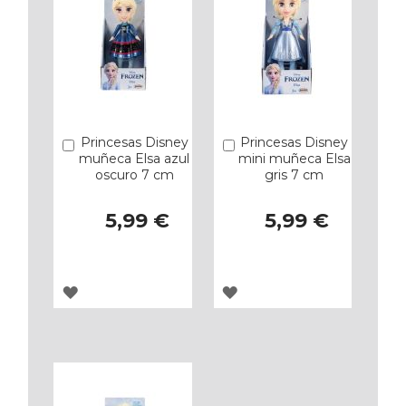
Princesas Disney
Princesas Disney
Añadir
Añadir
muñeca Elsa azul
mini muñeca Elsa
oscuro 7 cm
gris 7 cm
5,99 €
5,99 €
AGREGAR
AGREGAR
A
A
LOS
LOS
FAVORITOS
FAVORITOS