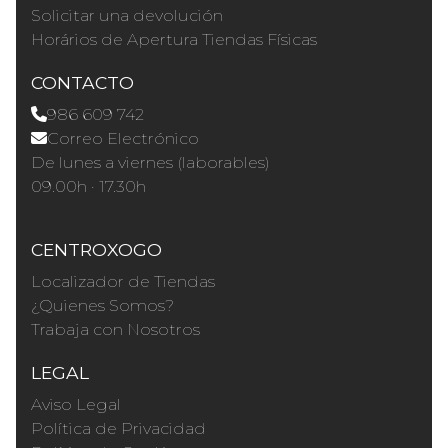
Solicitar una devolución
Horários de Apertura Tiendas Físicas
CONTACTO
986 609 742
Correo Electrónico
De lunes a viernes (laborables)
09.00h · 17.30h
CENTROXOGO
Localizador de Tiendas
¿Quienes Somos?
Trabaja con Nosotros
LEGAL
Aviso Legal
Política de Privacidad