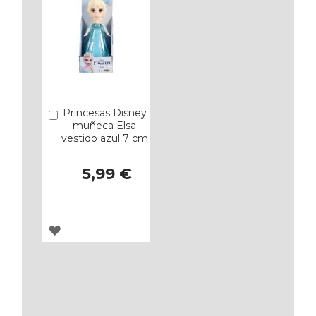
Princesas Disney
Añadir
muñeca Elsa
vestido azul 7 cm
5,99 €
AGREGAR
A
LOS
FAVORITOS