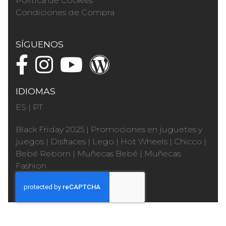
Política de Cookies
Condiciones de Compra
SÍGUENOS
IDIOMAS
ES
|
PT
Black Friday 2025
|
Promociones en juguetes y
juegos
|
Disfraces
|
Lego
|
Hot Wheels
|
Chicco
|
Bebé Reborn
|
Muñecas Bebé
|
Muñecas
Fashion