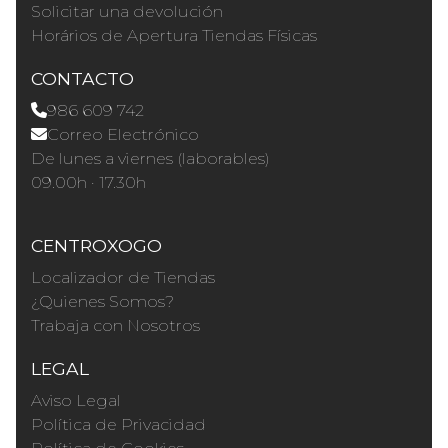
Solicitar una devolución
Horários de Apertura Tiendas Físicas
CONTACTO
986 609 742
Correo Electrónico
De lunes a viernes (laborables)
09.00h · 17.30h
CENTROXOGO
Localizador de Tiendas
¿Quienes Somos?
Trabaja con Nosotros
LEGAL
Aviso Legal
Política de Privacidad