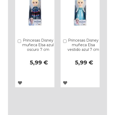
Princesas Disney
Princesas Disney
Añadir
Añadir
muñeca Elsa azul
muñeca Elsa
oscuro 7 cm
vestido azul 7 cm
5,99 €
5,99 €
AGREGAR
AGREGAR
A
A
LOS
LOS
FAVORITOS
FAVORITOS