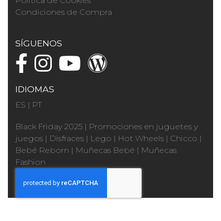
Política de Cookies
Condiciones de Compra
SÍGUENOS
IDIOMAS
ES
|
PT
Black Friday 2025
|
Promociones en juguetes y
juegos
|
Disfraces
|
Lego
|
Hot Wheels
|
Chicco
|
Bebé Reborn
|
Muñecas Bebé
|
Muñecas
Fashion