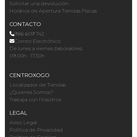
Solicitar una devolución
Horários de Apertura Tiendas Físicas
CONTACTO
986 609 742
Correo Electrónico
De lunes a viernes (laborables)
09.00h · 17.30h
CENTROXOGO
Localizador de Tiendas
¿Quienes Somos?
Trabaja con Nosotros
LEGAL
Aviso Legal
Política de Privacidad