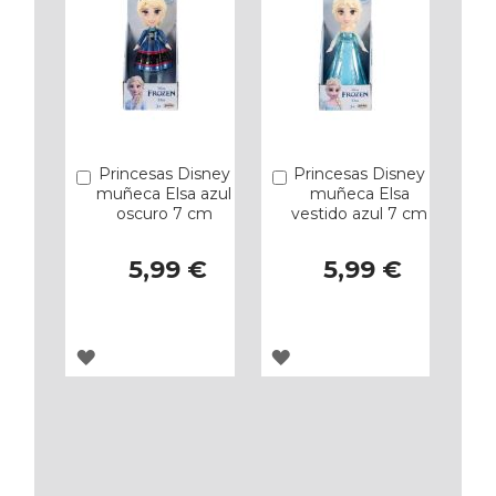
Princesas Disney
Princesas Disney
Añadir
Añadir
muñeca Elsa azul
muñeca Elsa
oscuro 7 cm
vestido azul 7 cm
5,99 €
5,99 €
AGREGAR
AGREGAR
A
A
LOS
LOS
FAVORITOS
FAVORITOS