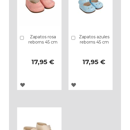
Zapatos rosa
Zapatos azules
Añadir
Añadir
reborns 45 cm
reborns 45 cm
17,95 €
17,95 €
AGREGAR
AGREGAR
A
A
LOS
LOS
FAVORITOS
FAVORITOS