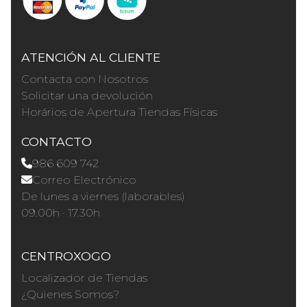
ATENCIÓN AL CLIENTE
Contacta con Nosotros
Solicitar una devolución
Horários de Apertura Tiendas Físicas
CONTACTO
986 609 742
Correo Electrónico
De lunes a viernes (laborables)
09.00h · 17.30h
CENTROXOGO
Localizador de Tiendas
¿Quienes Somos?