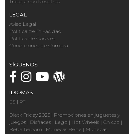
Trabaja con Nosotros
LEGAL
Aviso Legal
Política de Privacidad
Política de Cookies
Condiciones de Compra
SÍGUENOS
IDIOMAS
ES
|
PT
Black Friday 2025
|
Promociones en juguetes y
juegos
|
Disfraces
|
Lego
|
Hot Wheels
|
Chicco
|
Bebé Reborn
|
Muñecas Bebé
|
Muñecas