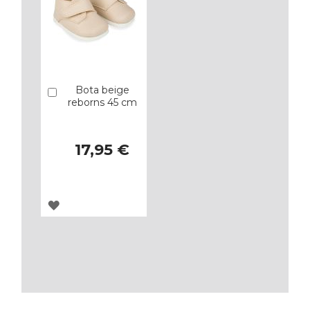
Bota beige
Añadir
reborns 45 cm
17,95 €
AGREGAR
A
LOS
FAVORITOS