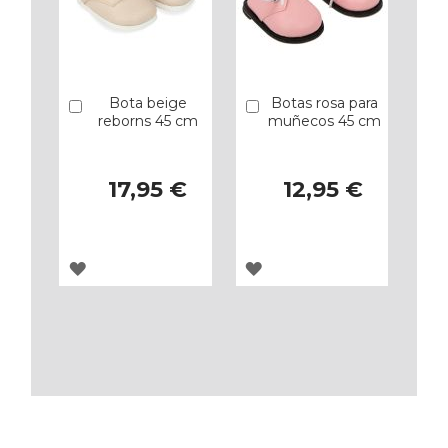
Bota beige
Botas rosa para
Añadir
Añadir
reborns 45 cm
muñecos 45 cm
17,95 €
12,95 €
AGREGAR
AGREGAR
A
A
LOS
LOS
FAVORITOS
FAVORITOS