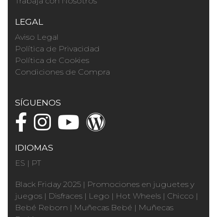
Trabaja con Nosotros
LEGAL
Aviso Legal
Política de Privacidad
Política de Cookies
Condiciones de Compra
SÍGUENOS
IDIOMAS
ES
|
PT
Black Friday 2025
|
Promociones en juguetes y
juegos
|
Disfraces
|
Lego
|
Hot Wheels
|
Chicco
|
Bebé Reborn
|
Muñecas Bebé
|
Muñecas