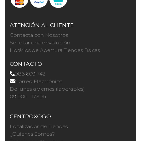
ATENCIÓN AL CLIENTE
Contacta con Nosotros
Solicitar una devolución
Horários de Apertura Tiendas Físicas
CONTACTO
986 609 742
Correo Electrónico
De lunes a viernes (laborables)
09.00h · 17.30h
CENTROXOGO
Localizador de Tiendas
¿Quienes Somos?