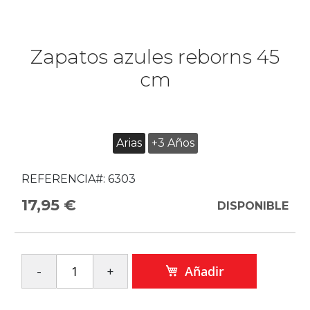
Zapatos azules reborns 45
cm
Arias
+3 Años
REFERENCIA#:
6303
17,95 €
DISPONIBLE
Añadir