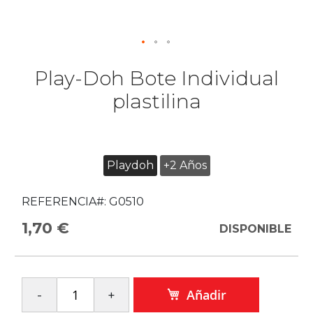
Play-Doh Bote Individual
plastilina
Playdoh
+2 Años
REFERENCIA#:
G0510
1,70 €
DISPONIBLE
Añadir