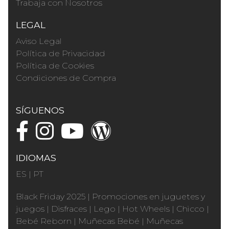
Trabaja con Nosotros
LEGAL
Aviso Legal
Política de Privacidad
Política de Cookies
Condiciones de Compra
SÍGUENOS
IDIOMAS
ES
|
PT
Black Friday 2025
|
Promociones en juguetes y
juegos
|
Disfraces
|
Lego
|
Hot Wheels
|
Chicco
|
Bebé Reborn
|
Muñecas Bebé
|
Muñecas