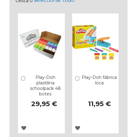
seleccionar todo
cesta o
Play-Doh
Play-Doh fábrica
Añadir
Añadir
plastilina
loca
schoolpack 48
botes
29,95 €
11,95 €
AGREGAR
AGREGAR