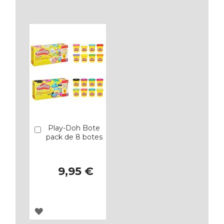
A
A
LOS
LOS
FAVORITOS
FAVORITOS
Play-Doh Bote
Añadir
pack de 8 botes
9,95 €
AGREGAR