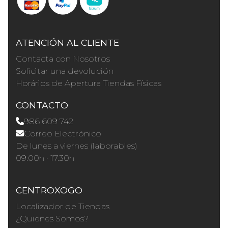
ATENCIÓN AL CLIENTE
Contacta con Nosotros
Solicitar una devolución
Horários de Apertura Tiendas Físicas
CONTACTO
986 609 742
Correo Electrónico
De lunes a viernes (laborables)
09.00h · 17.30h
CENTROXOGO
Localizador de Tiendas
¿Quienes Somos?