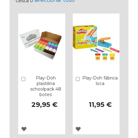
seleccionar todo
cesta o
Play-Doh
Play-Doh fábrica
Añadir
Añadir
plastilina
loca
schoolpack 48
botes
29,95 €
11,95 €
AGREGAR
AGREGAR