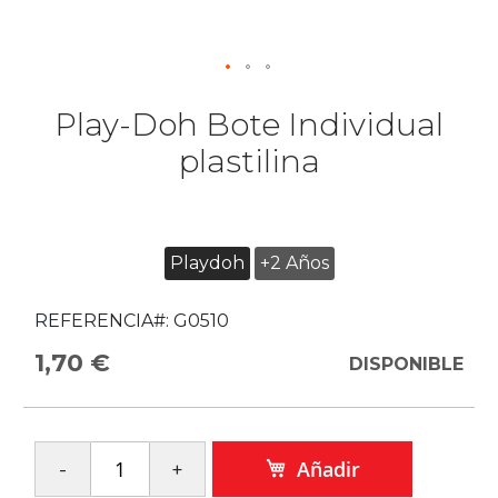
Play-Doh Bote Individual
plastilina
Playdoh
+2 Años
REFERENCIA#:
G0510
1,70 €
DISPONIBLE
Añadir