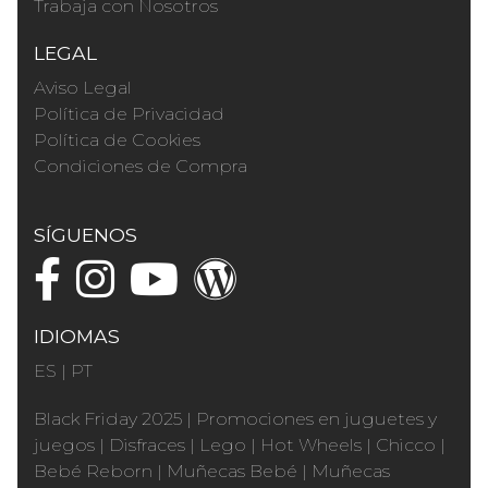
Trabaja con Nosotros
LEGAL
Aviso Legal
Política de Privacidad
Política de Cookies
Condiciones de Compra
SÍGUENOS
IDIOMAS
ES
|
PT
Black Friday 2025
|
Promociones en juguetes y
juegos
|
Disfraces
|
Lego
|
Hot Wheels
|
Chicco
|
Bebé Reborn
|
Muñecas Bebé
|
Muñecas