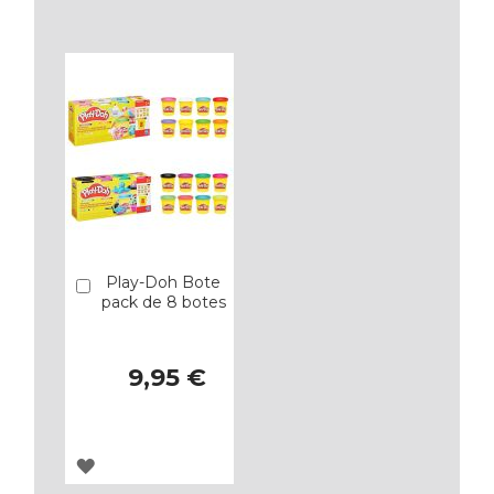
A
A
LOS
LOS
FAVORITOS
FAVORITOS
Play-Doh Bote
Añadir
pack de 8 botes
9,95 €
AGREGAR