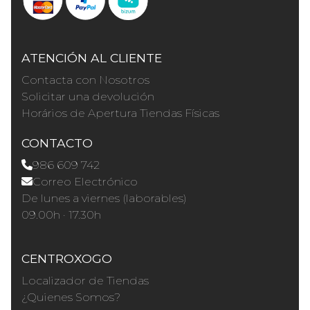
ATENCIÓN AL CLIENTE
Contacta con Nosotros
Solicitar una devolución
Horários de Apertura Tiendas Físicas
CONTACTO
986 609 742
Correo Electrónico
De lunes a viernes (laborables)
09.00h · 17.30h
CENTROXOGO
Localizador de Tiendas
¿Quienes Somos?