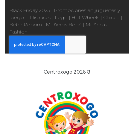
Black Friday 2025
|
Promociones en juguetes y
juegos
|
Disfraces
|
Lego
|
Hot Wheels
|
Chicco
|
Bebé Reborn
|
Muñecas Bebé
|
Muñecas
Fashion
Centroxogo 2026 ®