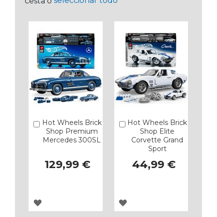
seleccionar todo
cesta o
Hot Wheels Brick
Hot Wheels Brick
Añadir
Añadir
Shop Premium
Shop Elite
Mercedes 300SL
Corvette Grand
Sport
129,99 €
44,99 €
AGREGAR
AGREGAR