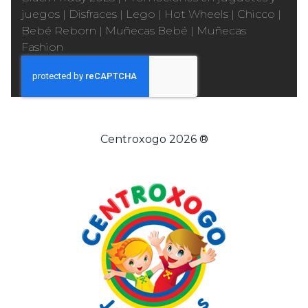
juegos
|
Disfraces
|
Lego
|
Hot Wheels
|
Chicco
|
Bebé Reborn
|
Muñecas Bebé
|
Muñecas
Fashion
Centroxogo 2026 ®