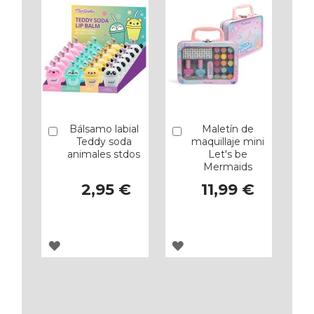
FAVORITOS
FAVORITOS
Bálsamo labial
Maletín de
Añadir
Añadir
Teddy soda
maquillaje mini
animales stdos
Let's be
Mermaids
2,95 €
11,99 €
AGREGAR
AGREGAR
A
A
LOS
LOS