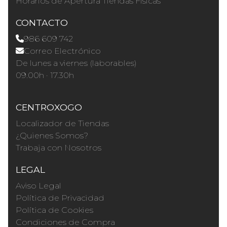
Horários de Apertura Tiendas Físicas
CONTACTO
986 609 742
Correo Electrónico
De lunes a viernes (laborables)
09.00h · 17.30h
CENTROXOGO
Localizador de Tiendas
¿Quienes Somos?
Trabaja con Nosotros
LEGAL
Aviso Legal
Política de Privacidad
Política de Cookies
Condiciones de Compra