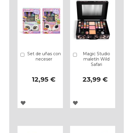
Set de uñas con
Magic Studio
Añadir
Añadir
neceser
maletín Wild
Safari
12,95 €
23,99 €
AGREGAR
AGREGAR
A
A
LOS
LOS