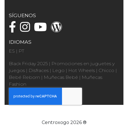
SÍGUENOS
IDIOMAS
ES
|
PT
Black Friday 2025
|
Promociones en juguetes y
juegos
|
Disfraces
|
Lego
|
Hot Wheels
|
Chicco
|
Bebé Reborn
|
Muñecas Bebé
|
Muñecas
Fashion
Centroxogo 2026 ®