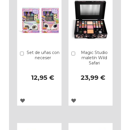
Set de uñas con
Magic Studio
Añadir
Añadir
neceser
maletín Wild
Safari
12,95 €
23,99 €
AGREGAR
AGREGAR
A
A
LOS
LOS