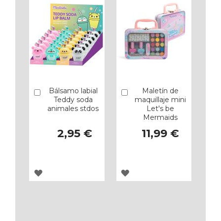
FAVORITOS
FAVORITOS
Bálsamo labial
Maletín de
Añadir
Añadir
Teddy soda
maquillaje mini
animales stdos
Let's be
Mermaids
2,95 €
11,99 €
AGREGAR
AGREGAR
A
A
LOS
LOS