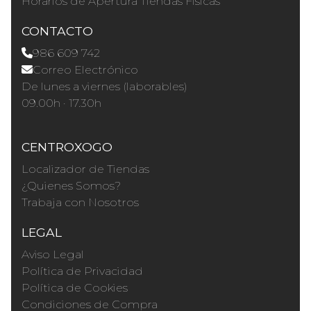
Horários de Apertura Tiendas Físicas
CONTACTO
986 609 742
Correo Electrónico
De lunes a viernes (laborables)
09.00h · 17.30h
CENTROXOGO
Localizador de Tiendas
¿Quienes Somos?
Trabaja con Nosotros
LEGAL
Aviso Legal
Política de Privacidad
Política de Cookies
Condiciones de Compra