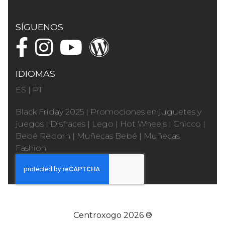
SÍGUENOS
IDIOMAS
ES
|
PT
Black Friday 2025
|
Promociones en juguetes y
juegos
|
Disfraces
|
Lego
|
Hot Wheels
|
Chicco
|
Bebé Reborn
|
Muñecas Bebé
|
Muñecas
Fashion
Centroxogo 2026 ®