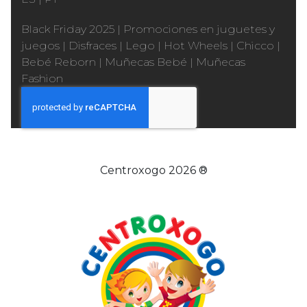
Black Friday 2025
|
Promociones en juguetes y
juegos
|
Disfraces
|
Lego
|
Hot Wheels
|
Chicco
|
Bebé Reborn
|
Muñecas Bebé
|
Muñecas
Fashion
Centroxogo 2026 ®