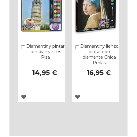
Diamantiny pintar
Diamantiny lienzo
Añadir
Añadir
con diamantes
pintar con
Pisa
diamante Chica
Perlas
14,95 €
16,95 €
AGREGAR
AGREGAR
A
A
LOS
LOS
FAVORITOS
FAVORITOS