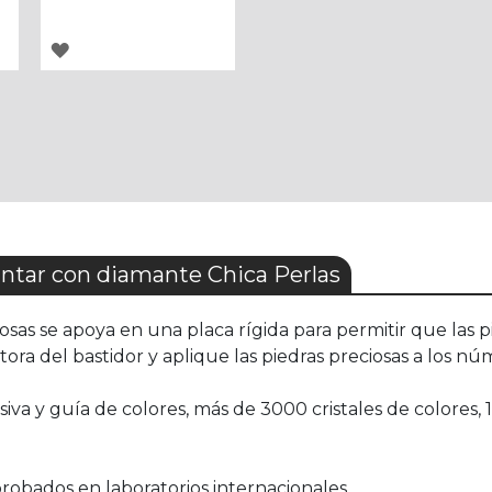
AGREGAR
A
LOS
FAVORITOS
tar con diamante Chica Perlas
ciosas se apoya en una placa rígida para permitir que las
tora del bastidor y aplique las piedras preciosas a los núm
iva y guía de colores, más de 3000 cristales de colores, 1
obados en laboratorios internacionales.