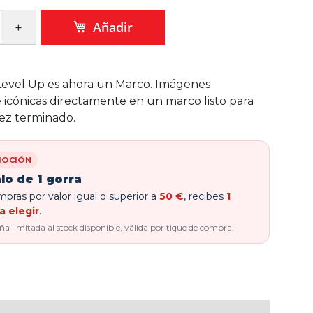
Añadir
Level Up es ahora un Marco. Imágenes
e icónicas directamente en un marco listo para
ez terminado.
OCIÓN
lo de 1 gorra
pras por valor igual o superior a
50 €
, recibes
1
a elegir
.
 limitada al stock disponible, válida por tique de compra.