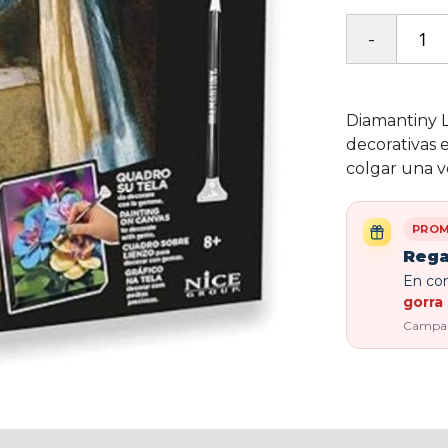
Diamantiny 
decorativas 
colgar una v
PROM
Rega
En com
gorra 
Campaña