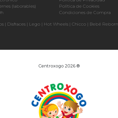
ernes (laborables)
Política de Cookies
0h
Condiciones de Compra
os
|
Disfraces
|
Lego
|
Hot Wheels
|
Chicco
|
Bebé Rebor
Centroxogo 2026 ®