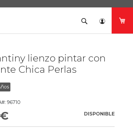
Mi 
tiny lienzo pintar con
nte Chica Perlas
Años
#:
96710
 €
DISPONIBLE