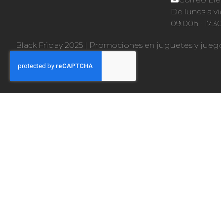
De lunes a vi
09.00h · 17.3
Black Friday 2025
|
Promociones en juguetes y jueg