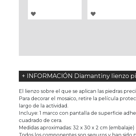
AGREGAR
AGREGAR
A
A
LOS
LOS
FAVORITOS
FAVORITOS
+ INFORMACIÓN Diamantiny lienzo pin
El lienzo sobre el que se aplican las piedras pre
Para decorar el mosaico, retire la película protec
largo de la actividad.
Incluye: 1 marco con pantalla de superficie adhes
cuadrado de cera.
Medidas aproximadas: 32 x 30 x 2 cm (embalaje)
Todos los componentes son seguros y han sido pr