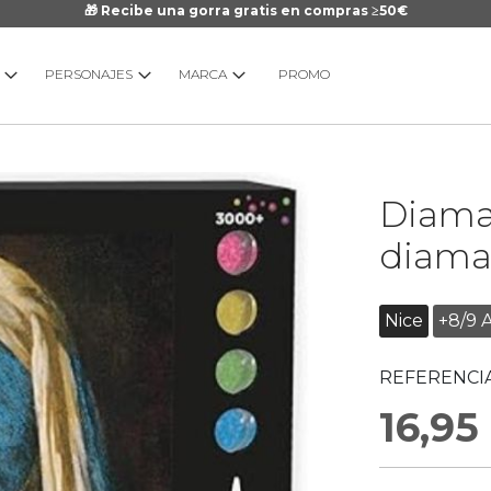
🎁 Recibe una gorra gratis en compras ≥50€
PERSONAJES
MARCA
PROMO
Saltar
Diaman
al
comienzo
diama
de
la
galería
Nice
+8/9 
de
imágenes
REFERENCIA
16,95