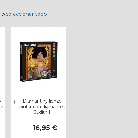
seleccionar todo
a o
o
Diamantiny lienzo
Añadir
te
pintar con diamantes
Judith I
16,95 €