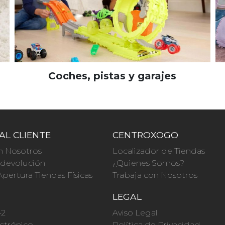
Coches, pistas y garajes
AL CLIENTE
CENTROXOGO
n Nosotros
Localizador de Tiendas
a devolución
¿Quienes Somos?
Apertura Tiendas Físicas
Trabaja con Nosotros
O
LEGAL
42
Aviso Legal
ctrónico
Política de Privacidad